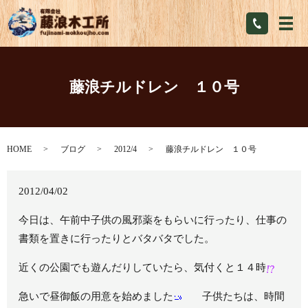
メ
藤浪チルドレン １０号
HOME
ブログ
2012/4
藤浪チルドレン １０号
2012/04/02
今日は、午前中子供の風邪薬をもらいに行ったり、仕事の
書類を置きに行ったりとバタバタでした。
近くの公園でも遊んだりしていたら、気付くと１４時
急いで昼御飯の用意を始めました
子供たちは、時間