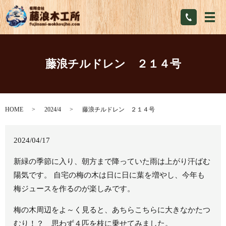
メ
藤浪チルドレン ２１４号
HOME
2024/4
藤浪チルドレン ２１４号
2024/04/17
新緑の季節に入り、朝方まで降っていた雨は上がり汗ばむ
陽気です。 自宅の梅の木は日に日に葉を増やし、今年も
梅ジュースを作るのが楽しみです。
梅の木周辺をよ～く見ると、あちらこちらに大きなかたつ
むり！？ 思わず４匹を枝に乗せてみました。