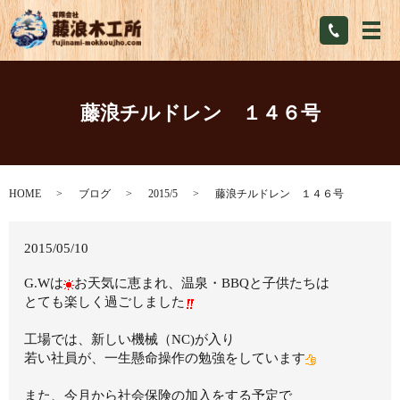
メ
藤浪チルドレン １４６号
HOME
ブログ
2015/5
藤浪チルドレン １４６号
2015/05/10
G.Wは
お天気に恵まれ、温泉・BBQと子供たちは
とても楽しく過ごしました
工場では、新しい機械（NC)が入り
若い社員が、一生懸命操作の勉強をしています
また、今月から社会保険の加入をする予定で