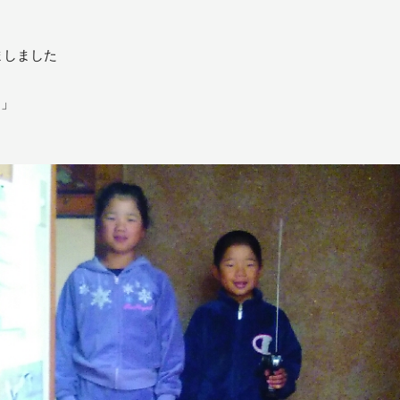
ましました
」