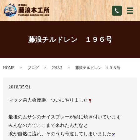
メ
藤浪チルドレン １９６号
HOME
ブログ
2018/5
藤浪チルドレン １９６号
2018/05/21
マック県大会優勝、ついにやりました
最後のムサシのナイスプレーが頭に焼き付いています
みんなの力でここまで来れたんだなと
涙が自然に流れ、そのうち号泣してしまいました