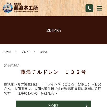
メ
2014/5
HOME
ブログ
2014/5
2014/05/30
藤浪チルドレン １３２号
藤浪家５月の誕生日は・・・ツインズ（こころ・むさし）→お父
さん→大翔明日は、大翔の誕生日ですが野球朝６時に磐田に遠征
です 仕事終わりの一杯は最高～
MORE