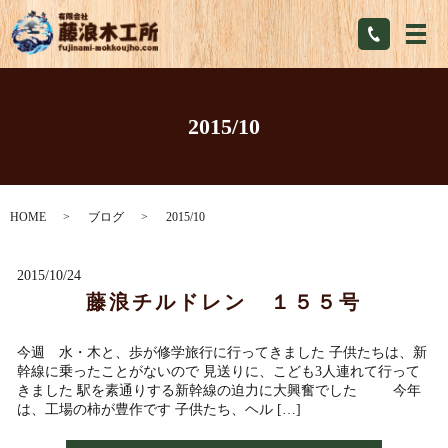
メ
2015/10
HOME
ブログ
2015/10
2015/10/24
藤浪チルドレン １５５号
今週 水・木と、歩が修学旅行に行ってきました 子供たちは、新
幹線に乗ったことがないので 見送りに、こども3人連れて行って
きました 駅を素通りする新幹線の迫力に大興奮でした 今年
は、工場の柿が豊作です 子供たち、ヘル […]