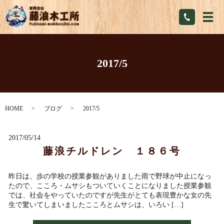
メ
2017/5
HOME
ブログ
2017/5
2017/05/14
藤浪チルドレン １８６号
昨日は、歩の学校の授業参観がありました雨で野球が中止になっ
たので、こころ・ムサシもついていくことになりました授業参観
では、社会をやっていたのですが先生がとても表現豊かな女の先
生で驚いてしまいましたこころとムサシは、いろい […]